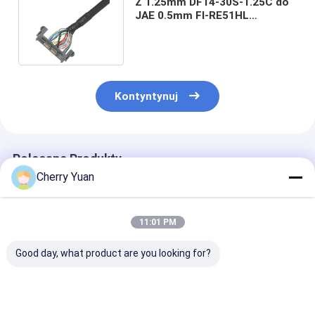
Z 1.25mm DF14-30S-1.25C do
JAE 0.5mm FI-RE51HL
powstaje zespół kabli LVDS
EDP
Kontyntynuj
Polecane Produkty
Cherry Yuan
11:01 PM
Good day, what product are you looking for?
Gorąca wyprzedaż
Ogólny LCD LVDS
30pin Hirose 
30-pinowego kabla
Kabel ekranu JAE FI-
30s-1c do 40p