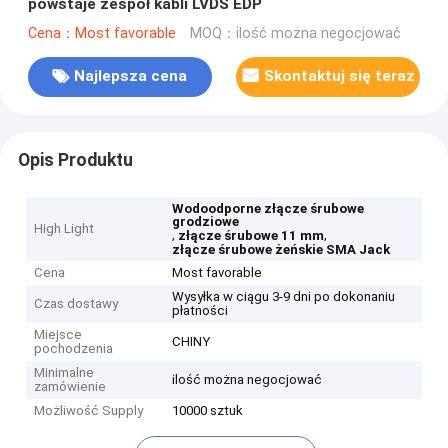
powstaje zespół kabli LVDS EDP
Cena：Most favorable
MOQ：ilość można negocjować
Najlepsza cena
Skontaktuj się teraz
Opis Produktu
Wodoodporne złącze śrubowe
grodziowe
High Light
,
,
złącze śrubowe 11 mm
złącze śrubowe żeńskie SMA Jack
Cena
Most favorable
Wysyłka w ciągu 3-9 dni po dokonaniu
Czas dostawy
płatności
Miejsce
CHINY
pochodzenia
Minimalne
ilość można negocjować
zamówienie
Możliwość Supply
10000 sztuk