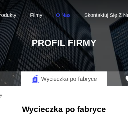
rodukty
Filmy
O Nas
Skontaktuj Się Z N
PROFIL FIRMY
Wycieczka po fabryce
my
Wycieczka po fabryce