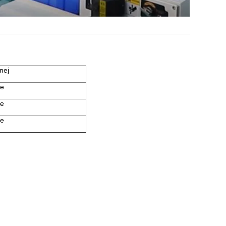
nej
ie
ie
ie