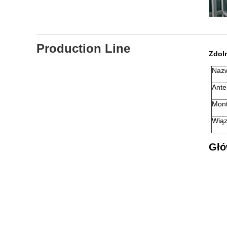
Production Line
Zdol
Nazw
Ante
Mont
Wiąz
Głó