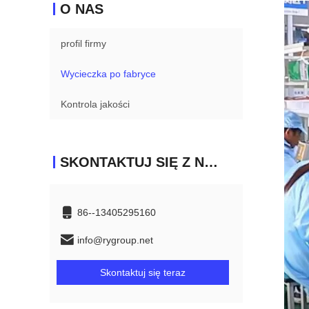
O NAS
profil firmy
Wycieczka po fabryce
Kontrola jakości
SKONTAKTUJ SIĘ Z NAMI
86--13405295160
info@rygroup.net
Skontaktuj się teraz