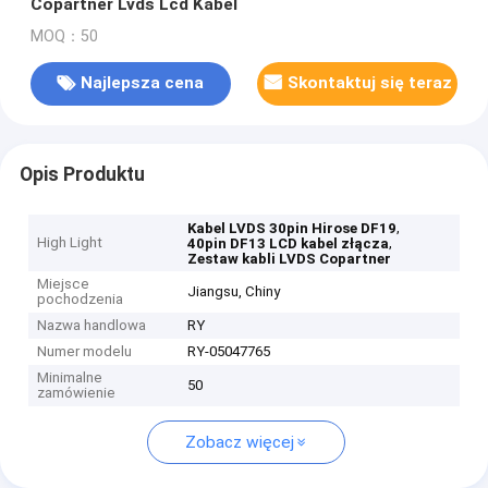
Copartner Lvds Lcd Kabel
MOQ：50
Najlepsza cena
Skontaktuj się teraz
Opis Produktu
,
Kabel LVDS 30pin Hirose DF19
High Light
,
40pin DF13 LCD kabel złącza
Zestaw kabli LVDS Copartner
Miejsce
Jiangsu, Chiny
pochodzenia
Nazwa handlowa
RY
Numer modelu
RY-05047765
Minimalne
50
zamówienie
Zobacz więcej