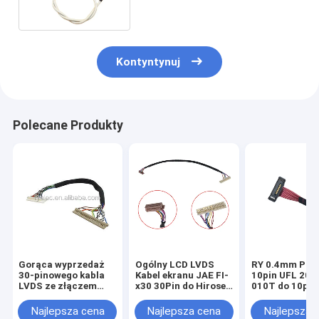
Kontyntynuj
Polecane Produkty
Gorąca wyprzedaż
Ogólny LCD LVDS
RY 0.4mm Pitc
30-pinowego kabla
Kabel ekranu JAE FI-
10pin UFL 203
LVDS ze złączem
x30 30Pin do Hirose
010T do 10pin
gniazda LVDS do
20Pin DF13 Skręcony
20373-010T E
wiązki przewodów
20276 Drut osłonowy
Micro Coax A
Najlepsza cena
Najlepsza cena
Najlepsza 
okrągłych dla panelu
do deski kierowcy
Lvds Kabel