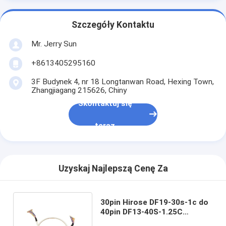
Szczegóły Kontaktu
Mr. Jerry Sun
+8613405295160
3F Budynek 4, nr 18 Longtanwan Road, Hexing Town,
Zhangjiagang 215626, Chiny
Skontaktuj się
teraz
Uzyskaj Najlepszą Cenę Za
30pin Hirose DF19-30s-1c do
40pin DF13-40S-1.25C
Copartner Lvds Lcd Kabel