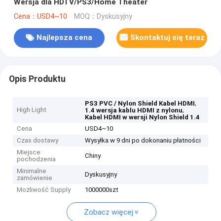
Wersja dla HDTV/PS3/Home Theater
Cena：USD4~10
MOQ：Dyskusyjny
Najlepsza cena
Skontaktuj się teraz
Opis Produktu
,
PS3 PVC / Nylon Shield Kabel HDMI
High Light
,
1.4 wersja kablu HDMI z nylonu
Kabel HDMI w wersji Nylon Shield 1.4
Cena
USD4~10
Czas dostawy
Wysyłka w 9 dni po dokonaniu płatności
Miejsce
Chiny
pochodzenia
Minimalne
Dyskusyjny
zamówienie
Możliwość Supply
1000000szt
Zobacz więcej