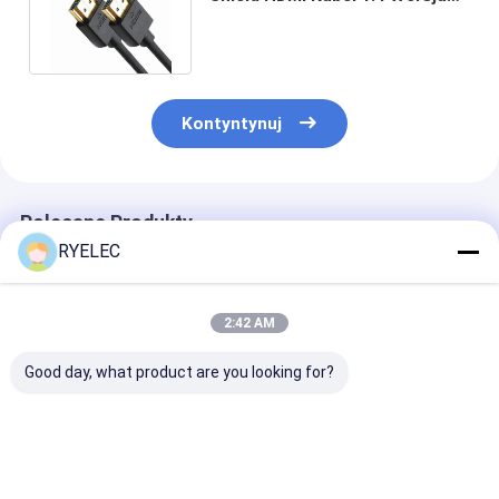
dla HDTV/PS3/Home Theater
Kontyntynuj
Polecane Produkty
RYELEC
2:42 AM
Good day, what product are you looking for?
Molex 51021-0500
Niestandardowe
Europejski
1,25 Do JST ZHR-5
złącze RJ45 Cat6e
standardowy 3
5P 1,5 mm podziałka
Ethernet z
pinowy przew
z osłoną 300 V
pozłacanymi
zasilający z