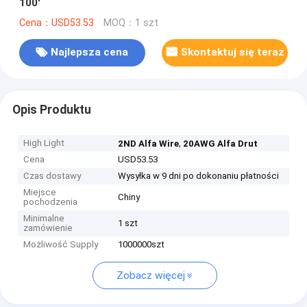
100'
Cena：USD53.53
MOQ：1 szt
Najlepsza cena
Skontaktuj się teraz
Opis Produktu
High Light
,
2ND Alfa Wire
20AWG Alfa Drut
Cena
USD53.53
Czas dostawy
Wysyłka w 9 dni po dokonaniu płatności
Miejsce
Chiny
pochodzenia
Minimalne
1 szt
zamówienie
Możliwość Supply
1000000szt
Zobacz więcej