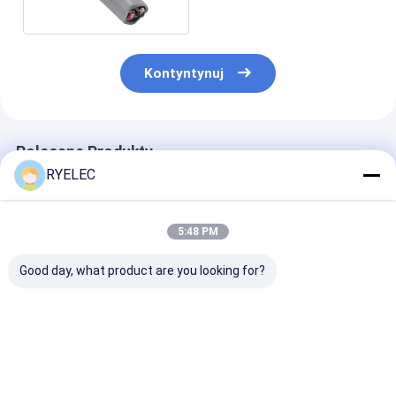
Kontyntynuj
Polecane Produkty
RYELEC
5:48 PM
Good day, what product are you looking for?
3221 SL005 Kabel
Alpha Wire 78072
Przewód alfa
Alfa 2CON 22 AWG
SL005 MULT-PAIR
86003CY SL00
SLATE SHLD 100'
4COND 24AWG
KABEL 3 CON 
SLATE 100'
AWG SLATE S
100'
Najlepsza cena
Najlepsza cena
Najlepsza 