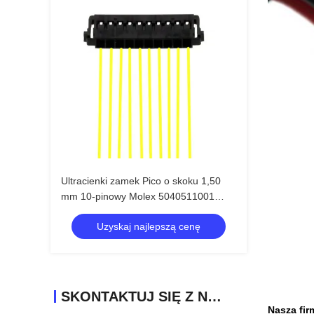
Ultracienki zamek Pico o skoku 1,50
mm 10-pinowy Molex 5040511001
wiązka przewodów
Uzyskaj najlepszą cenę
SKONTAKTUJ SIĘ Z NAMI
Nasza fir