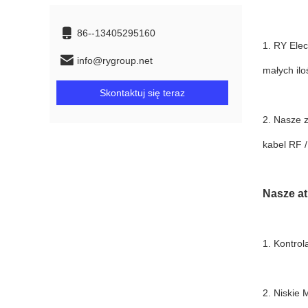
86--13405295160
1. RY Elec
info@rygroup.net
małych ilo
Skontaktuj się teraz
2. Nasze 
kabel RF /
Nasze at
1. Kontrol
2. Niskie 