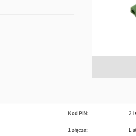
Kod PIN:
2 i
1 złącze:
Lis