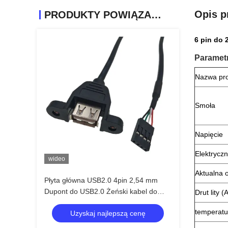
Opis p
PRODUKTY POWIĄZANE
6 pin do
Parametr
Nazwa pr
Smoła
Napięcie
Elektrycz
wideo
Aktualna 
Płyta główna USB2.0 4pin 2,54 mm
Dupont do USB2.0 Żeński kabel do
Drut lity 
montażu na panelu USB
temperatu
Uzyskaj najlepszą cenę