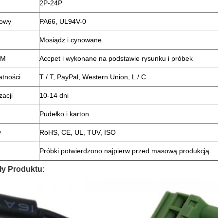
2P-24P
iowy
PA66, UL94V-0
Mosiądz i cynowane
DM
Accpet i wykonane na podstawie rysunku i próbek
atności
T / T, PayPal, Western Union, L / C
zacji
10-14 dni
Pudełko i karton
y
RoHS, CE, UL, TUV, ISO
Próbki potwierdzono najpierw przed masową produkcją
ły Produktu: