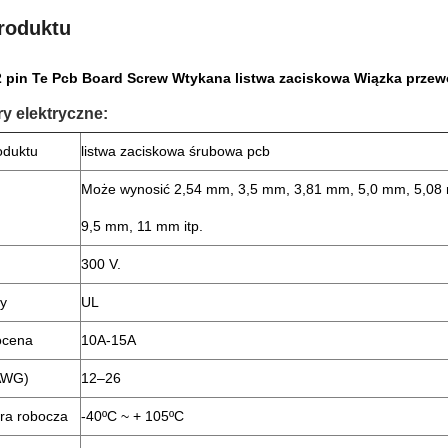
roduktu
 2 pin Te Pcb Board Screw Wtykana listwa zaciskowa Wiązka prz
y elektryczne:
oduktu
listwa zaciskowa śrubowa pcb
Może wynosić 2,54 mm, 3,5 mm, 3,81 mm, 5,0 mm, 5,08
9,5 mm, 11 mm itp.
300 V.
ny
UL
ocena
10A-15A
(AWG)
12–26
ra robocza
-40ºC ~ + 105ºC