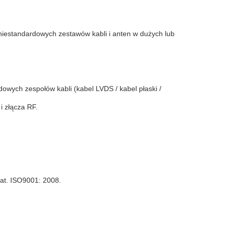
 niestandardowych zestawów kabli i anten w dużych lub
wych zespołów kabli (kabel LVDS / kabel płaski /
i złącza RF.
at.
ISO9001: 2008.