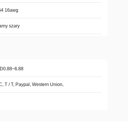
64 16awg
rny szary
D0.88~6.88
 C, T / T, Paypal, Western Union,