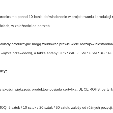
tronics ma ponad 10-letnie doświadczenie w projektowaniu i produkcji
ściach, w zależności od potrzeb.
zakłady produkcyjne mogą zbudować prawie wiele rodzajów niestandardo
 wiązka przewodów), a także anteny GPS / WIFI / ISM / GSM / 3G / 4G 
uty:
a jakości: większość produktów posiada certyfikat UL CE ROHS, certyfik
MOQ: 5 sztuk / 10 sztuk / 20 sztuk / 50 sztuk, zależy od różnych pozycji.