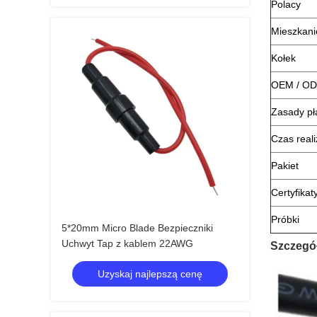
Polacy
Mieszkan
Kołek
OEM / O
Zasady pł
Czas reali
Pakiet
Certyfikat
Próbki
5*20mm Micro Blade Bezpieczniki
Uchwyt Tap z kablem 22AWG
Szczegó
Uzyskaj najlepszą cenę