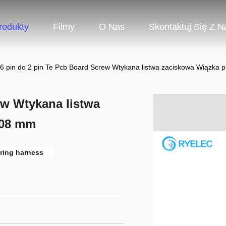
rodukty
Filmy
O Nas
Skontaktuj Się Z N
6 pin do 2 pin Te Pcb Board Screw Wtykana listwa zaciskowa Wiązka
ew Wtykana listwa
,08 mm
iring harness