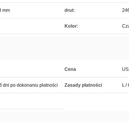
08 mm
drut:
24
Kolor:
Cza
Cena
US
3 dni po dokonaniu płatności
Zasady płatności
L /