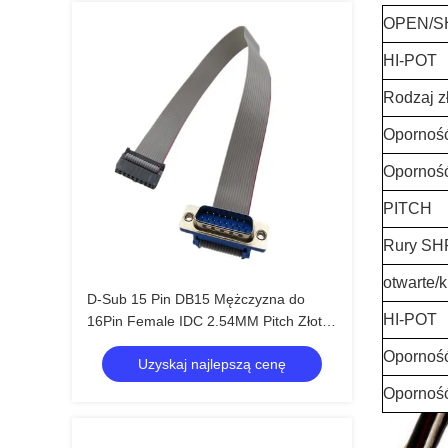
OPEN/S
HI-POT
Rodzaj z
Oporność
Oporność
PITCH
Rury SH
otwarte/k
D-Sub 15 Pin DB15 Mężczyzna do
HI-POT
16Pin Female IDC 2.54MM Pitch Złote
pokryte płaską taśmą kabel
Oporność
Uzyskaj najlepszą cenę
Oporność