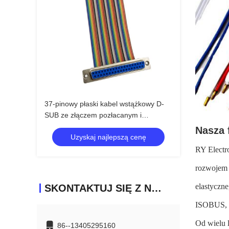
37-pinowy płaski kabel wstążkowy D-
SUB ze złączem pozłacanym i
konfigurowalną długością, zespół
Nasza 
Uzyskaj najlepszą cenę
kablowy ze złączem DB37 PIN
RY Electro
rozwojem 
elastyczn
SKONTAKTUJ SIĘ Z NAMI
ISOBUS, z
Od wielu 
86--13405295160