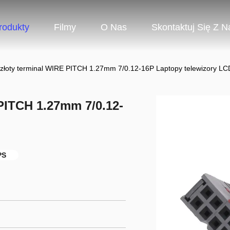
rodukty
Filmy
O Nas
Skontaktuj Się Z N
złoty terminal WIRE PITCH 1.27mm 7/0.12-16P Laptopy telewizory LC
PITCH 1.27mm 7/0.12-
PS