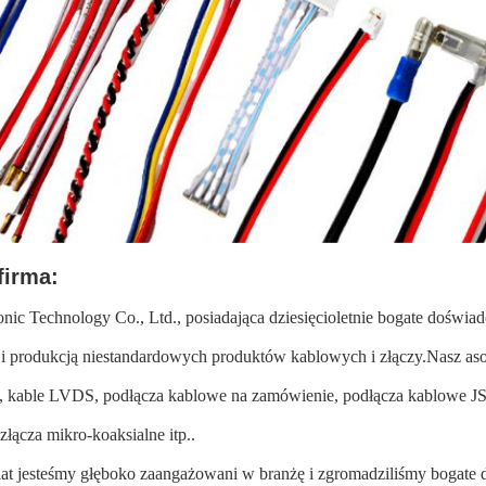
firma:
nic Technology Co., Ltd., posiadająca dziesięcioletnie bogate doświad
i produkcją niestandardowych produktów kablowych i złączy.Nasz aso
e, kable LVDS, podłącza kablowe na zamówienie, podłącza kablowe JST
łącza mikro-koaksialne itp..
lat jesteśmy głęboko zaangażowani w branżę i zgromadziliśmy bogate d