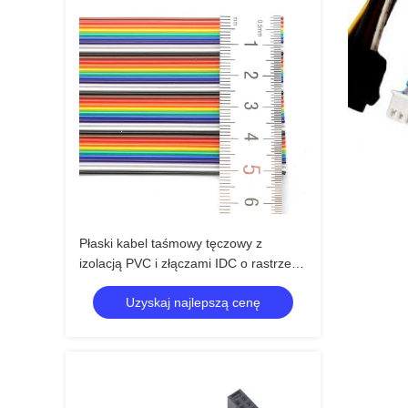
Płaski kabel taśmowy tęczowy z
izolacją PVC i złączami IDC o rastrze
1,27 mm
Uzyskaj najlepszą cenę