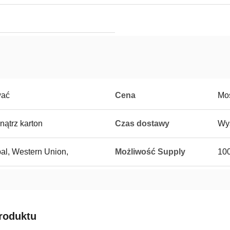
wać
Cena
Mos
ątrz karton
Czas dostawy
Wys
al, Western Union,
Możliwość Supply
10
roduktu