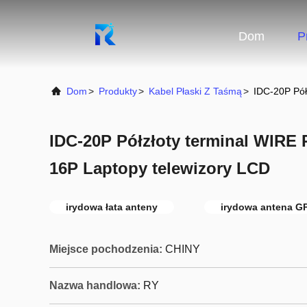
Dom
P
Dom
>
Produkty
>
Kabel Płaski Z Taśmą
>
IDC-20P Pół
IDC-20P Półzłoty terminal WIRE 
16P Laptopy telewizory LCD
irydowa łata anteny
irydowa antena G
Miejsce pochodzenia:
CHINY
Nazwa handlowa:
RY