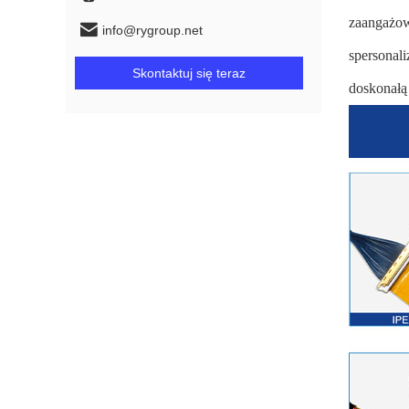
zaangażow
info@rygroup.net
spersonal
Skontaktuj się teraz
doskonałą 