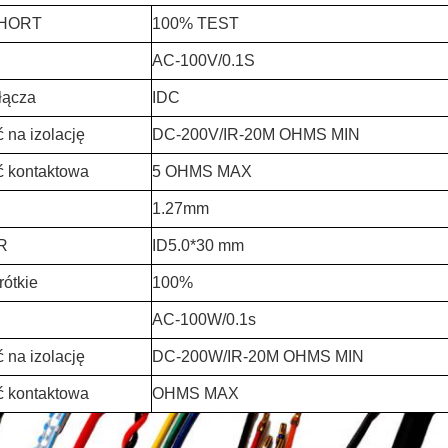
HORT
100% TEST
AC-100V/0.1S
łącza
IDC
 na izolację
DC-200V/IR-20M OHMS MIN
 kontaktowa
5 OHMS MAX
1.27mm
R
ID5.0*30 mm
rótkie
100%
AC-100W/0.1s
 na izolację
DC-200W/IR-20M OHMS MIN
 kontaktowa
OHMS MAX