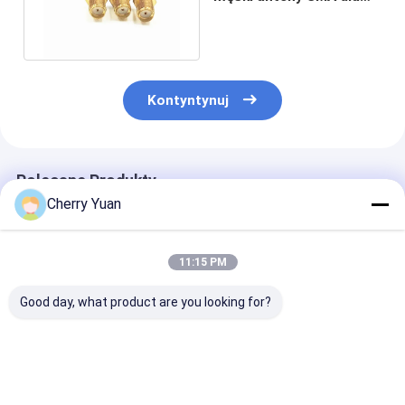
smartfona / tabletu 0,81
mm
Kontyntynuj
Polecane Produkty
Cherry Yuan
11:15 PM
Good day, what product are you looking for?
IP67 Wodoodporne
Zestawy kabli
Gniazdo N do
zespoły kabli RF z
radiowych 75 Ohm z
wtyczki Mcx K
tylną przegrodą M16
utratą wstawienia <
pozłacany zes
* 1.0 Męski kabel
0,3 dB
kabla