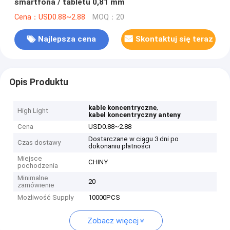
smartfona / tabletu 0,81 mm
Cena：USD0.88~2.88
MOQ：20
Najlepsza cena
Skontaktuj się teraz
Opis Produktu
,
kable koncentryczne
High Light
kabel koncentryczny anteny
Cena
USD0.88~2.88
Dostarczane w ciągu 3 dni po
Czas dostawy
dokonaniu płatności
Miejsce
CHINY
pochodzenia
Minimalne
20
zamówienie
Możliwość Supply
10000PCS
Zobacz więcej