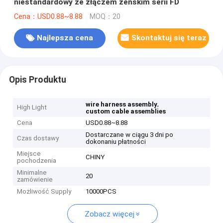
niestandardowy ze złączem żeńskim serii FD
Cena：USD0.88~8.88
MOQ：20
Najlepsza cena
Skontaktuj się teraz
Opis Produktu
,
wire harness assembly
High Light
custom cable assemblies
Cena
USD0.88~8.88
Dostarczane w ciągu 3 dni po
Czas dostawy
dokonaniu płatności
Miejsce
CHINY
pochodzenia
Minimalne
20
zamówienie
Możliwość Supply
10000PCS
Zobacz więcej