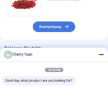
niestandardowy ze złączem
żeńskim serii FD
Kontyntynuj
Polecane Produkty
Cherry Yuan
12:16 PM
Good day, what product are you looking for?
Molex 51021-0500
Niestandardowe
Europejski
1,25 Do JST ZHR-5
złącze RJ45 Cat6e
standardowy 3
5P 1,5 mm podziałka
Ethernet z
pinowy przew
z osłoną 300 V
pozłacanymi
zasilający z